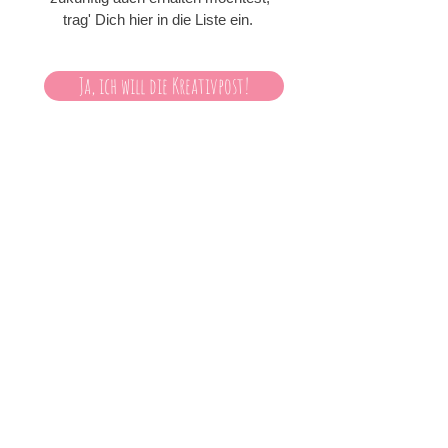
trag' Dich hier in die Liste ein.
Ja, ich will die Kreativpost!
Das war sie schon, meine kurze
Begrüßung für einen ersten Eindruck
davon,
mit wem Du es hier zu tun hast.
Wenn Du mehr über meine Projekte
erfahren möchtest, wenn Du in Ruhe
herauslesen möchtest, was mich am
Kreuzstich begeistert und immer
wieder neu motiviert,
dann ist mein
Blog
der richtige Ort.