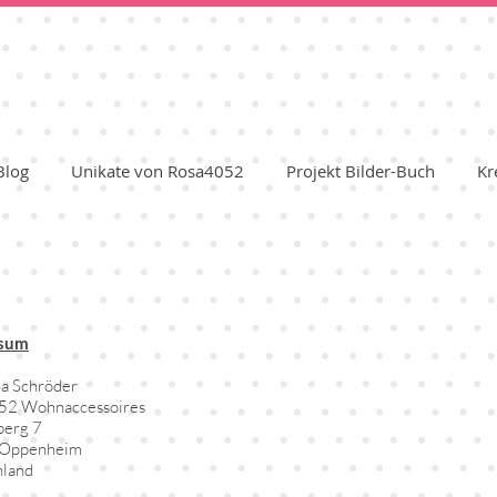
Blog
Unikate von Rosa4052
Projekt Bilder-Buch
Kr
ssum
a Schröder
52 Wohnaccessoires
berg 7
Oppenheim
hland