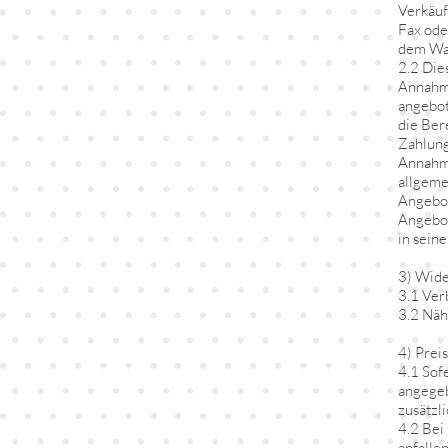
Verkäuf
Fax ode
dem Wa
2.2 Die
Annahme
angebot
die Ber
Zahlung
Annahme
allgeme
Angebot
Angebot
in sein
3) Wide
3.1 Ver
3.2 Näh
4) Prei
4.1 Sof
angegeb
zusätzl
4.2 Bei
anfalle