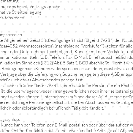
elhaftung
ndbares Recht, Vertragssprache
rnative Streitbeilegung
haltenskodex
ungsbereich
se Allgemeinen Geschäftsbedingungen (nachfolgend "AGB") der Natas
Rosa4052 Wohnaccessoires" (nachfolgend "Verkäufer"), gelten für alle 
cher oder Unternehmer (nachfolgend "Kunde") mit dem Verkäufer un
munikationsmitteln (z. B. Telefon, Fax, E-Mail, Brief) ausschließlich du
kation im Sinne des § 312j Abs. 5 Satz 1 BGB abschließt. Hiermit wi
 Bedingungen des Kunden widersprochen, es sei denn, es ist etwas and
 Verträge über die Lieferung von Gutscheinen gelten diese AGB entspr
usdrücklich etwas Abweichendes geregelt ist.
braucher im Sinne dieser AGB ist jede natürliche Person, die ein Rech
eßt, die überwiegend weder ihrer gewerblichen noch ihrer selbständige
hnet werden können. Unternehmer im Sinne dieser AGB ist eine natürl
ne rechtsfähige Personengesellschaft, die bei Abschluss eines Rechtsge
ichen oder selbständigen beruflichen Tätigkeit handelt.
ragsschluss
 Kunde kann per Telefon, per E-Mail, postalisch oder über das auf der 
ltene Online-Kontaktformular eine unverbindliche Anfrage auf Abgab