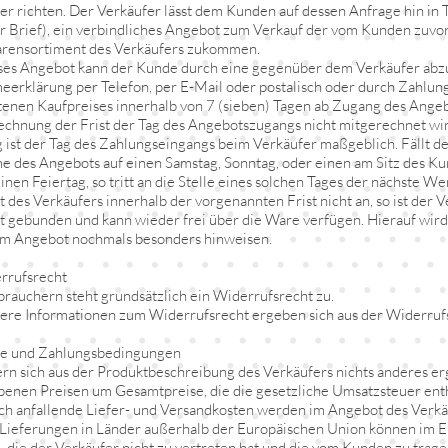
er richten. Der Verkäufer lässt dem Kunden auf dessen Anfrage hin in T
r Brief), ein verbindliches Angebot zum Verkauf der vom Kunden zuv
rensortiment des Verkäufers zukommen.
ses Angebot kann der Kunde durch eine gegenüber dem Verkäufer ab
erklärung per Telefon, per E-Mail oder postalisch oder durch Zahlun
enen Kaufpreises innerhalb von 7 (sieben) Tagen ab Zugang des Ange
echnung der Frist der Tag des Angebotszugangs nicht mitgerechnet wi
 ist der Tag des Zahlungseingangs beim Verkäufer maßgeblich. Fällt der
 des Angebots auf einen Samstag, Sonntag, oder einen am Sitz des Ku
inen Feiertag, so tritt an die Stelle eines solchen Tages der nächste 
 des Verkäufers innerhalb der vorgenannten Frist nicht an, so ist der V
 gebunden und kann wieder frei über die Ware verfügen. Hierauf wir
em Angebot nochmals besonders hinweisen.
rrufsrecht
brauchern steht grundsätzlich ein Widerrufsrecht zu.
ere Informationen zum Widerrufsrecht ergeben sich aus der Widerruf
se und Zahlungsbedingungen
ern sich aus der Produktbeschreibung des Verkäufers nichts anderes ergi
enen Preisen um Gesamtpreise, die die gesetzliche Umsatzsteuer ent
ich anfallende Liefer- und Versandkosten werden im Angebot des Verk
 Lieferungen in Länder außerhalb der Europäischen Union können im Ei
n, die der Verkäufer nicht zu vertreten hat und die vom Kunden zu trage