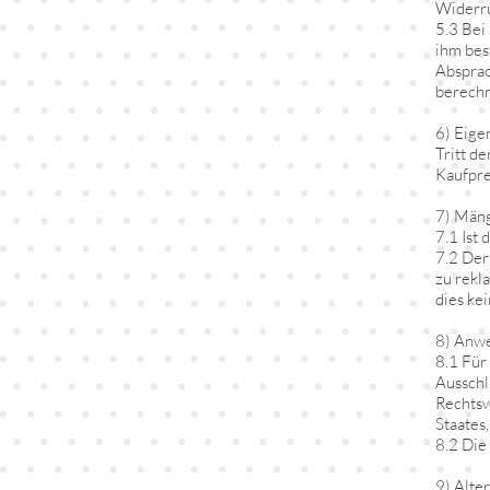
Widerru
5.3 Bei
ihm bes
Absprac
berechn
6) Eige
Tritt d
Kaufpre
7) Män
7.1 Ist
7.2 Der
zu rekl
dies ke
8) Anwe
8.1 Für
Ausschl
Rechtsw
Staates
8.2 Die
9) Alte