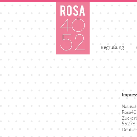
Begrüßung
Impre
Natasch
Rosa40
Zucker
55276 
Deutsc