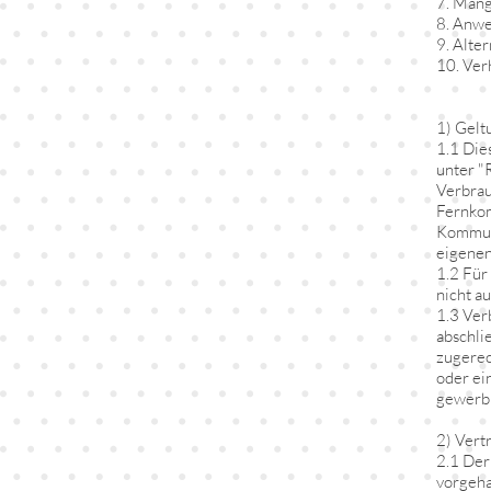
7. Mäng
8. Anwe
9. Alte
10. Ver
1) Gelt
1.1 Die
unter "
Verbrau
Fernkom
Kommuni
eigenen
1.2 Für
nicht a
1.3 Ver
abschli
zugerec
oder ei
gewerbl
2) Vert
2.1 Der
vorgeha