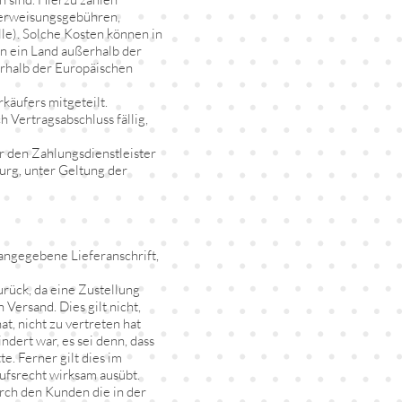
Überweisungsgebühren,
le). Solche Kosten können in
in ein Land außerhalb der
rhalb der Europäischen
äufers mitgeteilt.
h Vertragsabschluss fällig,
r den Zahlungsdienstleister
ourg, unter Geltung der
angegebene Lieferanschrift,
rück, da eine Zustellung
Versand. Dies gilt nicht,
, nicht zu vertreten hat
ert war, es sei denn, dass
e. Ferner gilt dies im
ufsrecht wirksam ausübt.
rch den Kunden die in der