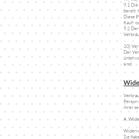
9.1 Die
bereit:
Diese P
Kauf- o
9.2 Der
Verbrau
10) Ver
Der Ver
unterwo
sind.
Wide
Verbrau
Person 
ihrer s
A. Wide
Widerru
Sie hab