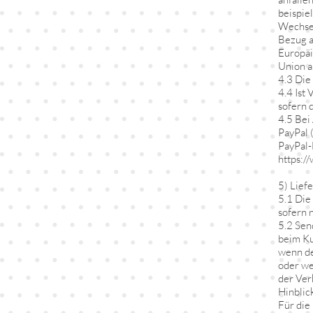
beispie
Wechsel
Bezug a
Europäi
Union a
4.3 Die
4.4 Ist
sofern 
4.5 Bei
PayPal 
PayPal-
https:/
5) Lief
5.1 Die
sofern n
5.2 Sen
beim Ku
wenn de
oder we
der Ver
Hinblic
Für die