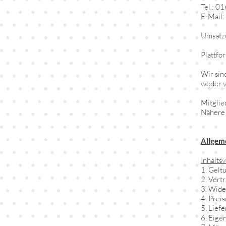
Tel.: 
E-Mail:
Umsatz
Plattfo
Wir sin
weder v
Mitglied
Nähere 
Allgem
Inhalts
1. Gelt
2. Vert
3. Wide
4. Prei
5. Lief
6. Eige