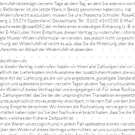
errufsfrist beträgt vierzehn Tage ab dem Tag, an dem Sie oder ein von 
er Beförderer ist, die letzte Ware in Besitz genommen haben bzw. hat.
Widerrufsrecht auszuüben, müssen Sie uns (Natascha Schröder, Rosa
berg 1, 55276 Oppenheim, Deutschland, Tel.: 0162-4169238, E-Mail:
a.schroeder@rosa4052.de) mittels einer eindeutigen Erklärung (z. B. e
der E-Mail) über Ihren Entschluss, diesen Vertrag zu widerrufen, inform
gte Muster-Widerrufsformular verwenden, das jedoch nicht vorgeschri
rung der Widerrufsfrist reicht es aus, dass Sie die Mitteilung über di
fsrechts vor Ablauf der Widerrufsfrist absenden.
des Widerrufs
e diesen Vertrag widerrufen, haben wir Ihnen alle Zahlungen, die wir 
ießlich der Lieferkosten (mit Ausnahme der zusätzlichen Kosten, die sic
dere Art der Lieferung als die von uns angebotene, günstigste Standard
glich und spätestens binnen vierzehn Tagen ab dem Tag zurückzuzahlen
ren Widerruf dieses Vertrags bei uns eingegangen ist. Für diese Rück
e Zahlungsmittel, das Sie bei der ursprünglichen Transaktion eingesetzt
urde ausdrücklich etwas anderes vereinbart; in keinem Fall werden Ih
lung Entgelte berechnet. Wir können die Rückzahlung verweigern, bis
rhalten haben oder bis Sie den Nachweis erbracht haben, dass Sie die
dem, welches der frühere Zeitpunkt ist.
en die Waren unverzüglich und in jedem Fall spätestens binnen vierze
 über den Widerruf dieses Vertrags unterrichten, an uns zurückzusend