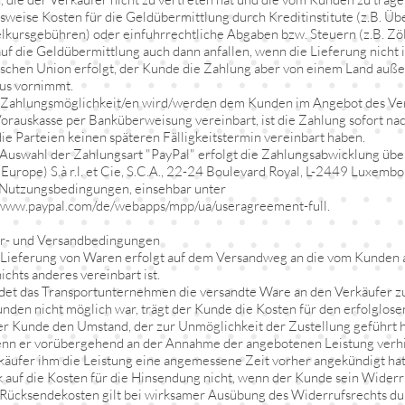
lsweise Kosten für die Geldübermittlung durch Kreditinstitute (z.B. 
kursgebühren) oder einfuhrrechtliche Abgaben bzw. Steuern (z.B. Zöl
uf die Geldübermittlung auch dann anfallen, wenn die Lieferung nicht 
schen Union erfolgt, der Kunde die Zahlung aber von einem Land auße
us vornimmt.
 Zahlungsmöglichkeit/en wird/werden dem Kunden im Angebot des Verk
 Vorauskasse per Banküberweisung vereinbart, ist die Zahlung sofort nac
die Parteien keinen späteren Fälligkeitstermin vereinbart haben.
 Auswahl der Zahlungsart "PayPal" erfolgt die Zahlungsabwicklung übe
(Europe) S.à r.l. et Cie, S.C.A., 22-24 Boulevard Royal, L-2449 Luxemb
Nutzungsbedingungen, einsehbar unter
/www.paypal.com/de/webapps/mpp/ua/useragreement-full.
er- und Versandbedingungen
 Lieferung von Waren erfolgt auf dem Versandweg an die vom Kunden 
ichts anderes vereinbart ist.
det das Transportunternehmen die versandte Ware an den Verkäufer zu
nden nicht möglich war, trägt der Kunde die Kosten für den erfolglosen 
r Kunde den Umstand, der zur Unmöglichkeit der Zustellung geführt hat
nn er vorübergehend an der Annahme der angebotenen Leistung verhind
käufer ihm die Leistung eine angemessene Zeit vorher angekündigt hatt
k auf die Kosten für die Hinsendung nicht, wenn der Kunde sein Widerr
 Rücksendekosten gilt bei wirksamer Ausübung des Widerrufsrechts du