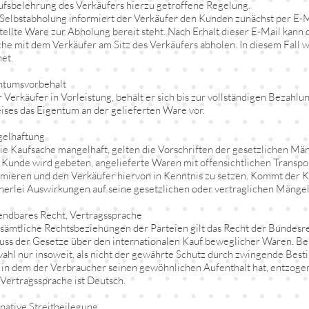
fsbelehrung des Verkäufers hierzu getroffene Regelung.
 Selbstabholung informiert der Verkäufer den Kunden zunächst per E-Ma
tellte Ware zur Abholung bereit steht. Nach Erhalt dieser E-Mail kann
he mit dem Verkäufer am Sitz des Verkäufers abholen. In diesem Fall
et.
ntumsvorbehalt
er Verkäufer in Vorleistung, behält er sich bis zur vollständigen Bezahl
ises das Eigentum an der gelieferten Ware vor.
gelhaftung
 die Kaufsache mangelhaft, gelten die Vorschriften der gesetzlichen Mä
 Kunde wird gebeten, angelieferte Waren mit offensichtlichen Transpo
amieren und den Verkäufer hiervon in Kenntnis zu setzen. Kommt der K
inerlei Auswirkungen auf seine gesetzlichen oder vertraglichen Mänge
ndbares Recht, Vertragssprache
 sämtliche Rechtsbeziehungen der Parteien gilt das Recht der Bundesr
uss der Gesetze über den internationalen Kauf beweglicher Waren. Bei
ahl nur insoweit, als nicht der gewährte Schutz durch zwingende Bes
, in dem der Verbraucher seinen gewöhnlichen Aufenthalt hat, entzogen
 Vertragssprache ist Deutsch.
rnative Streitbeilegung