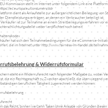
 EU-Kommission stellt im Internet unter folgendem Link eine Plattform
 https://ec.europa.eu/consumers/odr
lattform dient als Anlaufstelle zur außergerichtlichen Beilegung von St
der Dienstleistungsverträgen, an denen ein Verbraucher beteiligt ist.
 Verkäufer ist zur Teilnahme an einem Streitbeilegungsverfahren vor e
cherschlichtungsstelle weder verpflichtet noch bereit.
haltenskodex
käufer hat sich den Teilnahmebedingungen für die eCommerce-Initiati
rfen, die im Internet unter http://www.fairness-im-handel.de/teilna
rrufsbelehrung & Widerrufsformular
chern steht ein Widerrufsrecht nach folgender Maßgabe zu, wobei Ver
ist, die ein Rechtsgeschäft zu Zwecken abschließt, die überwiegend w
elbständigen beruflichen Tätigkeit zugerechnet werden können:
rrufsbelehrung
fsrecht
en das Recht, binnen vierzehn Tagen ohne Angabe von Gründen diesen 