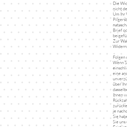
Die Wid
nicht d
Um Ihr 
Pilgers
natasch
Brief o
beigefü
Zur Wah
Widerru
Folgen 
Wenn Si
einschl
eine an
unverzü
über Ih
dasselb
Ihnen w
Rückzah
zurücke
je nach
Sie hab
Sie uns