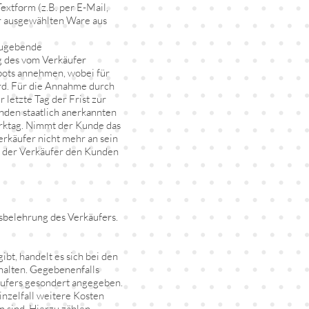
extform (z.B. per E-Mail,
or ausgewählten Ware aus
zugebende
g des vom Verkäufer
bots annehmen, wobei für
rd. Für die Annahme durch
 letzte Tag der Frist zur
nden staatlich anerkannten
Werktag. Nimmt der Kunde das
erkäufer nicht mehr an sein
d der Verkäufer den Kunden
sbelehrung des Verkäufers.
bt, handelt es sich bei den
halten. Gegebenenfalls
äufers gesondert angegeben.
nzelfall weitere Kosten
n sind. Hierzu zählen