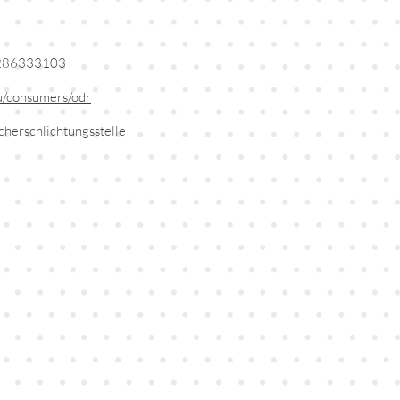
E 286333103
eu/consumers/odr
cherschlichtungsstelle