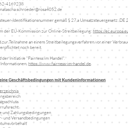
0162-4169238
 natascha.schroeder@rosa4052.de
steuer-Identifikationsnummer gemäß § 27 a Umsatzsteuergesetz: D
rm der EU-Kommission zur Online-Streitbeilegung:
https://ec.europa.
d zur Teilnahme an einem Streitbeilegungsverfahren vor einer Verbrau
erpflichtet noch bereit.
 der Initiative "Fairness im Handel".
Informationen:
https://www.fairness-im-handel.de
eine Geschäftsbedingungen mit Kundeninformationen
verzeichnis
ungsbereich
ragsschluss
rrufsrecht
se und Zahlungsbedingungen
er- und Versandbedingungen
ntumsvorbehalt