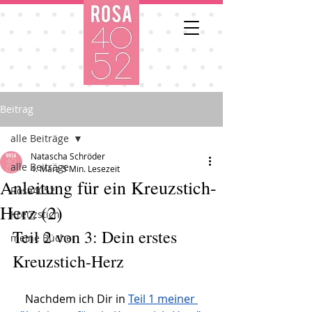
Beitrag
alle Beiträge
Natascha Schröder
alle Beiträge
4. März
5 Min. Lesezeit
Anleitung für ein Kreuzstich-
Rosa4052
Herz (2)
Kreuzstich
Teil 2 von 3: Dein erstes 
meine Bücher
Kreuzstich-Herz
Nachdem ich Dir in 
Teil 1 meiner 