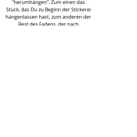
"herumhängen". Zum einen das 
Stück, das Du zu Beginn der Stickerei 
hängenlassen hast, zum anderen der 
Rest des Fadens, der nach 
Fertigstellung der Stickerei nicht 
mehr benötigt wird. Beide Enden 
müssen venäht werden, damit sie 
sich nicht lösen können!
Und ja, ich weiß, Fäden zu vernähen 
ist nicht der spannendste Teil am 
Sticken! Und ja, Du sollst Deinen 
eigenen Weg dazu finden, wie 
"pingelig" und "genau" Du es damit 
nimmst, ist ganz allein Deine Sache!
Mir ist eine "einigermaßen 
aufgeräumte" Rückseite wichtig, 
deshalb gehe ich hier jetzt noch mal 
etwas ausführlicher darauf ein, wie 
ich es mache.