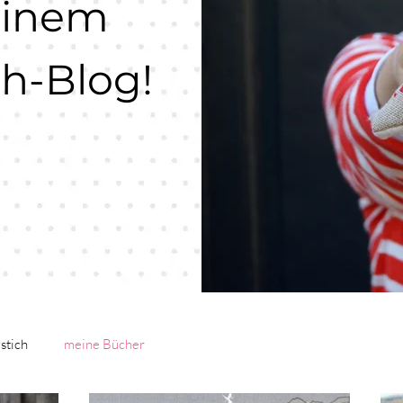
einem
ch-Blog!
stich
meine Bücher